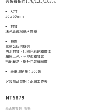
客製每張約1.76/1.35/1.03元
尺寸
50 x 50mm
材質
珠光合成貼紙 + 霧膜
特性
三款公版供挑選
防水材質，印刷色彩飽和度佳
霧膜上光，呈現柔和質感
搭配餐盒，提升包裝細緻度
最低印刷量：500張
客製商品交期：兩周工作天
NT$879
是否需客製
: 客製