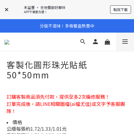
禾益豐 • 在地餐飲好夥伴
點我下載
APP下單更方便！
分裝不混味！多格餐盒熱賣中
客製化圓形珠光貼紙
50*50mm
訂購客製商品須先付款，提供至多2次編修服務！
訂單完成後，請LINE相關圖檔(ai檔尤佳)或文字予客服團
隊！
價格
公版每張約1.72/1.33/1.01元