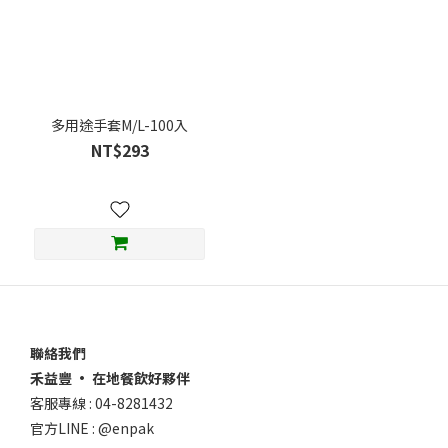
3.99
元
以
內
(1)
多用途手套M/L-100入
NT$293
推
薦
類
別
餐
具
配
件
聯絡我們
(1)
禾益豐 • 在地餐飲好夥伴
客服專線 : 04-8281432
官方LINE : @enpak