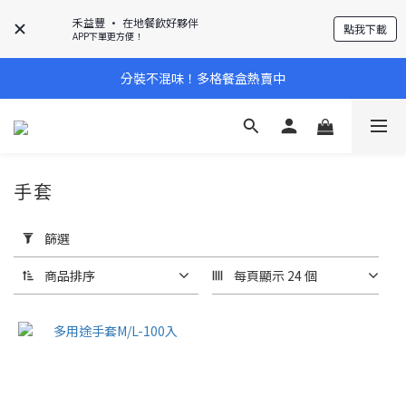
禾益豐 • 在地餐飲好夥伴
點我下載
APP下單更方便！
分裝不混味！多格餐盒熱賣中
手套
套
用
篩選
篩
選
商品排序
每頁顯示 24 個
(0/20)
單套
價格
(底
+蓋)