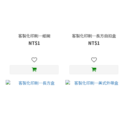
3.99
元
以
內
(19)
客製化印刷─紙碗
客製化印刷─長方自扣盒
NT$1
NT$1
推
薦
類
別
餐
具
配
件
(8)
分
格
便