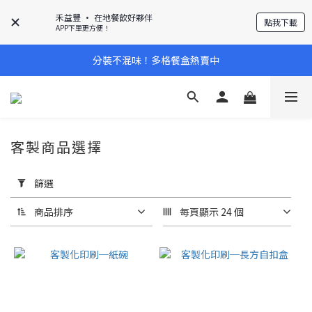
禾益豐 • 在地餐飲好夥伴
點我下載
APP下單更方便！
分裝不混味！多格餐盒熱賣中
客製商品選擇
套
用
篩選
篩
選
商品排序
每頁顯示 24 個
(0/20)
單套
價格
(底
+蓋)