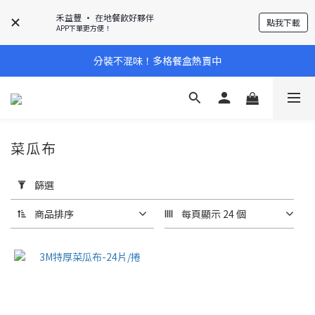
禾益豐 • 在地餐飲好夥伴
點我下載
APP下單更方便！
分裝不混味！多格餐盒熱賣中
菜瓜布
套
用
篩選
篩
選
商品排序
每頁顯示 24 個
(0/20)
單套
價格
(底
+蓋)