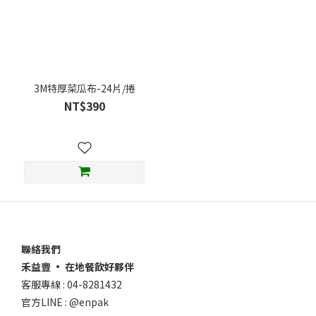
3.99
元
以
內
(1)
3M特厚菜瓜布-24片/捲
NT$390
聯絡我們
禾益豐 • 在地餐飲好夥伴
客服專線 : 04-8281432
官方LINE : @enpak