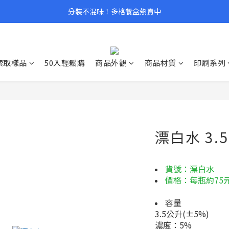
分裝不混味！多格餐盒熱賣中
索取樣品
50入輕鬆購
商品外觀
商品材質
印刷系列
漂白水 3.
貨號：漂白水
價格：每瓶約75
容量
3.5公升(±5%)
濃度：5%