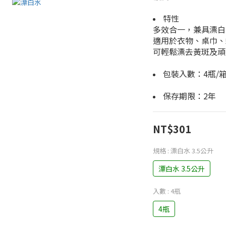
特性
多效合一，兼具漂白
適用於衣物、桌巾、
可輕鬆漂去黃斑及頑
包裝入數：4瓶/
保存期限：2年
NT$301
規格
: 漂白水 3.5公升
漂白水 3.5公升
入數
: 4瓶
4瓶