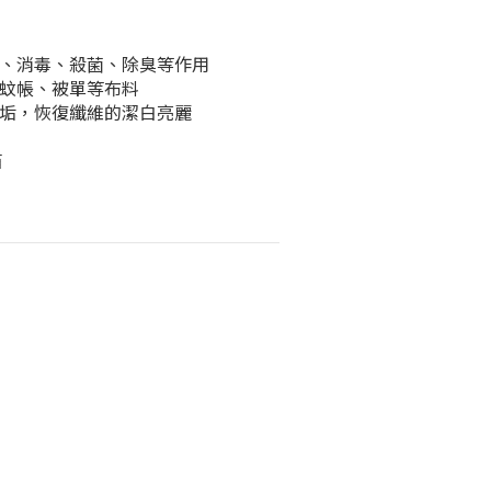
、消毒、殺菌、除臭等作用
蚊帳、被單等布料
垢，恢復纖維的潔白亮麗
箱