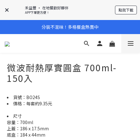
禾益豐 • 在地餐飲好夥伴
點我下載
APP下單更方便！
分裝不混味！多格餐盒熱賣中
微波耐熱厚實圓盒 700ml-
150入
貨號：BO24S
價格：每套約9.35元
尺寸
容量：700ml
上蓋：186 x 17.5mm
底盒：184 x 44mm