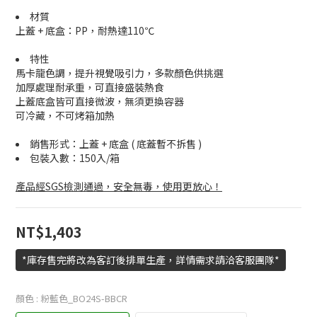
材質
上蓋 + 底盒：PP，耐熱達110℃
特性
馬卡龍色調，提升視覺吸引力，多款顏色供挑選
加厚處理耐承重，可直接盛裝熱食
上蓋底盒皆可直接微波，無須更換容器
可冷藏，不可烤箱加熱
銷售形式：上蓋 + 底盒 ( 底蓋暫不拆售 )
包裝入數：150入/箱
產品經SGS檢測通過，安全無毒，使用更放心！
NT$1,403
*庫存售完將改為客訂後排單生產，詳情需求請洽客服團隊*
顏色
: 粉藍色_BO24S-BBCR