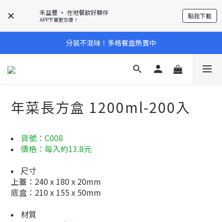
禾益豐 • 在地餐飲好夥伴
點我下載
APP下單更方便！
分裝不混味！多格餐盒熱賣中
年菜長方盒 1200ml-200入
貨號：C008
價格：每入約13.8元
尺寸
上蓋：240 x 180 x 20mm
底盒：210 x 155 x 50mm
材質