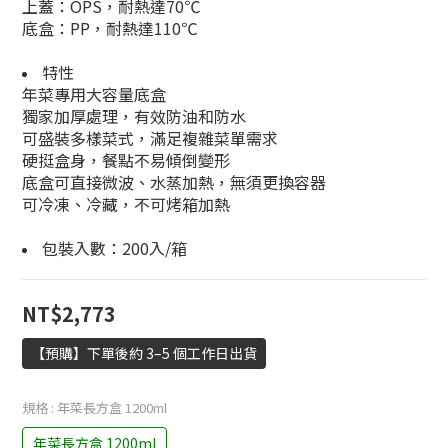
上蓋：OPS，耐熱達70℃
底盒：PP，耐熱達110℃
特性
年菜專用大容量底盒
獨家加厚處理，有效防油和防水
可盛裝多樣菜式，滿足複雜菜單需求
硬挺盒身，餐點不易傾倒變形
底盒可直接微波、水蒸加熱，無須更換容器
可冷凍、冷藏，不可烤箱加熱
包裝入數：200入/箱
NT$2,773
【預購】下單後約 3–5 個工作日出貨
規格
: 年菜長方盒 1200ml
年菜長方盒 1200ml