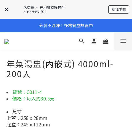
禾益豐 • 在地餐飲好夥伴
點我下載
APP下單更方便！
分裝不混味！多格餐盒熱賣中
年菜湯盅(內嵌式) 4000ml-
200入
貨號：C011-4
價格：每入約30.5元
尺寸
上蓋：258 x 28mm
底盒：245 x 112mm