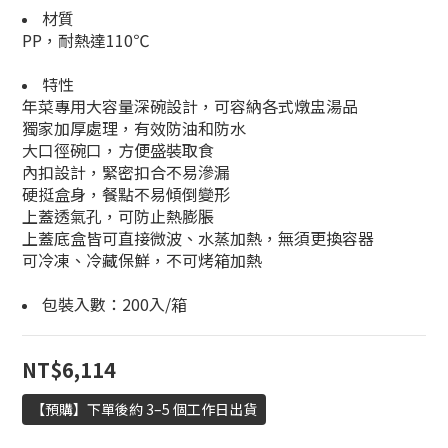
材質
PP，耐熱達110℃
特性
年菜專用大容量深碗設計，可容納各式燉盅湯品
獨家加厚處理，有效防油和防水
大口徑碗口，方便盛裝取食
內扣設計，緊密扣合不易滲漏
硬挺盒身，餐點不易傾倒變形
上蓋透氣孔，可防止熱膨脹
上蓋底盒皆可直接微波、水蒸加熱，無須更換容器
可冷凍、冷藏保鮮，不可烤箱加熱
包裝入數：200入/箱
NT$6,114
【預購】下單後約 3–5 個工作日出貨