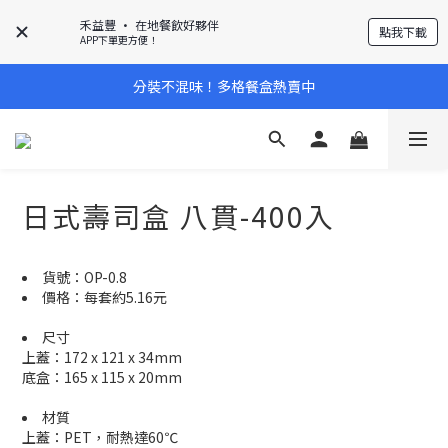
禾益豐 • 在地餐飲好夥伴
點我下載
APP下單更方便！
分裝不混味！多格餐盒熱賣中
日式壽司盒 八貫-400入
貨號：OP-0.8
價格：每套約5.16元
尺寸
上蓋：172 x 121 x 34mm
底盒：165 x 115 x 20mm
材質
上蓋：PET，耐熱達60℃