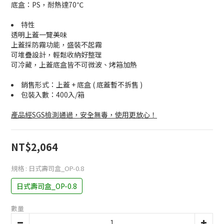
底盒：PS，耐熱達70℃
特性
透明上蓋一覽美味
上蓋採防霧功能，盛裝不起霧
可堆疊設計，輕鬆收納好整理
可冷藏，上蓋底盒皆不可微波、烤箱加熱
銷售形式：上蓋 + 底盒 ( 底蓋暫不拆售 )
包裝入數：400入/箱
產品經SGS檢測通過，安全無毒，使用更放心！
NT$2,064
規格
: 日式壽司盒_OP-0.8
日式壽司盒_OP-0.8
數量