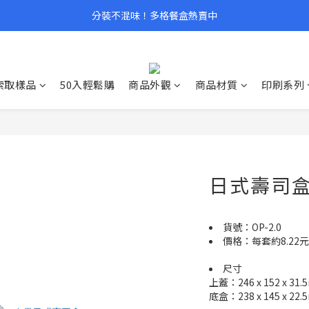
分裝不混味！多格餐盒熱賣中
索取樣品
50入輕鬆購
商品外觀
商品材質
印刷系列
日式壽司盒
貨號：OP-2.0
價格：每套約8.22元
尺寸
上蓋：246 x 152 x 31
底盒：238 x 145 x 22