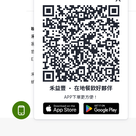
聯絡我們
禾益豐 • 在地餐飲好夥伴
客服專線 : 04-8281432
官方LINE : @enpak
E-mail: customer@enpaktw.com
禾益豐股份有限公司
統編:53641617
禾益豐 • 在地餐飲好夥伴
APP下單更方便！