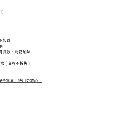
℃
不起霧
納
可微波、烤箱加熱
 ( 底蓋不拆售 )
箱
，安全無毒，使用更放心！
0