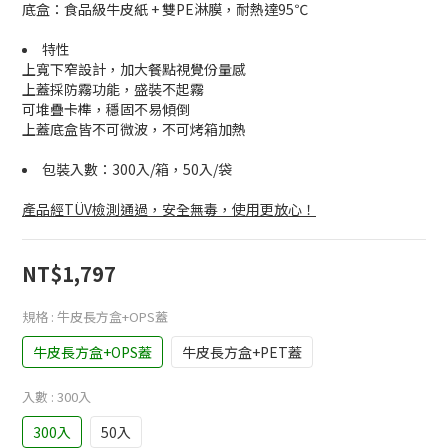
底盒：食品級牛皮紙 + 雙PE淋膜，耐熱達95℃
特性
上寬下窄設計，加大餐點視覺份量感
上蓋採防霧功能，盛裝不起霧
可堆疊卡榫，穩固不易傾倒
上蓋底盒皆不可微波，不可烤箱加熱
包裝入數：300入/箱，50入/袋
產品經TÜV檢測通過，安全無毒，使用更放心！
NT$1,797
規格
: 牛皮長方盒+OPS蓋
牛皮長方盒+OPS蓋
牛皮長方盒+PET蓋
入數
: 300入
300入
50入