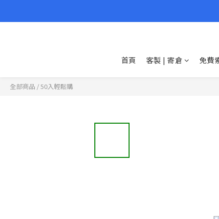
首頁
客製 | 寄倉
免費
全部商品
/
50入輕鬆購