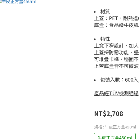
材質
上蓋：PET，耐熱達
底盒：食品級牛皮紙 
特性
上寬下窄設計，加大
上蓋採防霧功能，盛
可堆疊卡榫，穩固不
上蓋底盒皆不可微波
包裝入數：600入
產品經TÜV檢測通
NT$2,708
規格
: 牛皮正方盒450ml
牛皮正方盒450ml