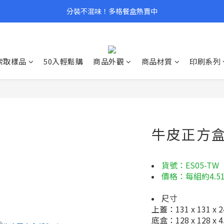
分裝不混味！多格餐盒熱賣中
索取樣品
50入輕鬆購
商品外觀
商品材質
印刷系列
牛皮正方盒 
貨號：ES05-TW
價格：每組約4.51/
尺寸
上蓋：131 x 131 x 
底盒：128 x 128 x 