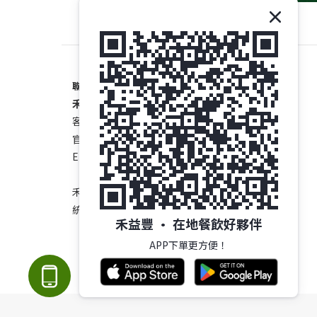
聯絡我們
禾益豐 • 在地餐飲好夥伴
客服專線 : 04-8281432
官方LINE : @enpak
E-mail: customer@enpaktw.com
禾益豐股份有限公司
統編:53641617
禾益豐 • 在地餐飲好夥伴
APP下單更方便！