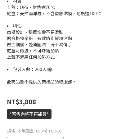
材質
上蓋：OPS，耐熱達70℃
底盒：天然南洋楹，不含塑膠淋膜，耐熱達100℃
特性
凹槽設計，穩固堆疊不易滑動
貼合格拉辛紙，有效防止飯粒沾黏
做工細膩，邊角圓潤平滑不易傷手
底盒可微波，不可烤箱加熱
上蓋不適用任何加熱方式
包裝入數：200入/箱
此商品暫不提供免費樣品領取服務。
NT$3,808
*若售完將不再補貨*
規格
: 木製圓盒_850ml_FLR-03