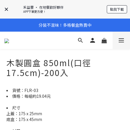
禾益豐 • 在地餐飲好夥伴
點我下載
APP下單更方便！
分裝不混味！多格餐盒熱賣中
木製圓盒 850ml(口徑
17.5cm)-200入
貨號：FLR-03
價格：每組約19.04元
尺寸
上蓋：175 x 25mm
底盒：175 x 45mm