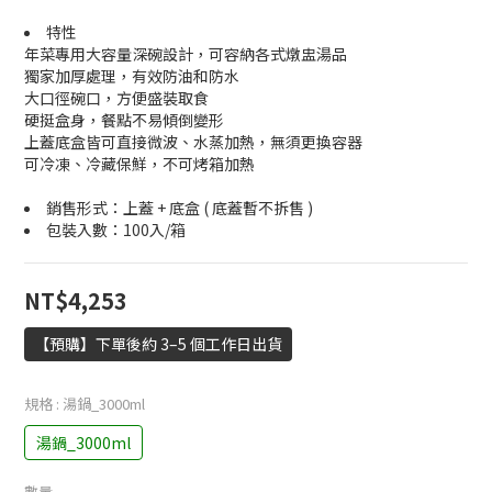
特性
年菜專用大容量深碗設計，可容納各式燉盅湯品
獨家加厚處理，有效防油和防水
大口徑碗口，方便盛裝取食
硬挺盒身，餐點不易傾倒變形
上蓋底盒皆可直接微波、水蒸加熱，無須更換容器
可冷凍、冷藏保鮮，不可烤箱加熱
銷售形式：上蓋 + 底盒 ( 底蓋暫不拆售 )
包裝入數：100入/箱
NT$4,253
【預購】下單後約 3–5 個工作日出貨
規格
: 湯鍋_3000ml
湯鍋_3000ml
數量