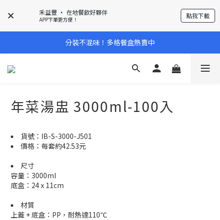
禾益豐 • 在地餐飲好夥伴
點我下載
APP下單更方便！
分裝不混味！多格餐盒熱賣中
年菜湯盅 3000ml-100入
貨號：IB-S-3000-J501
價格：每套約42.53元
尺寸
容量：3000ml
底盒：24 x 11cm
材質
上蓋 + 底盒：PP，耐熱達110℃