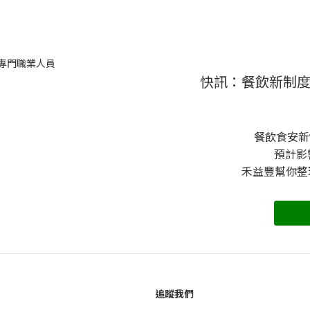
快訊：餐飲新制
餐飲食安新制
預計影
禾益豐幫你整
追蹤我們