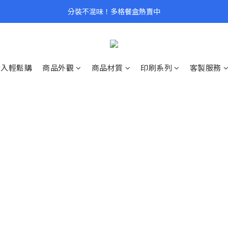
分裝不混味！多格餐盒熱賣中
0入輕鬆購
商品外觀
商品材質
印刷系列
客製服務