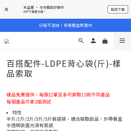
禾益豐 • 在地餐飲好夥伴
點我下載
APP下單更方便！
分裝不混味！多格餐盒熱賣中
百搭配件-LDPE背心袋(斤)-樣
品索取
樣品免費提供，每張訂單至多可索取15款不同產品
每個產品可拿2組測試
特性
半斤/1斤/2斤/3斤/5斤裝提袋，適合裝取飲品、外帶餐盒
半透明表面光滑有質感